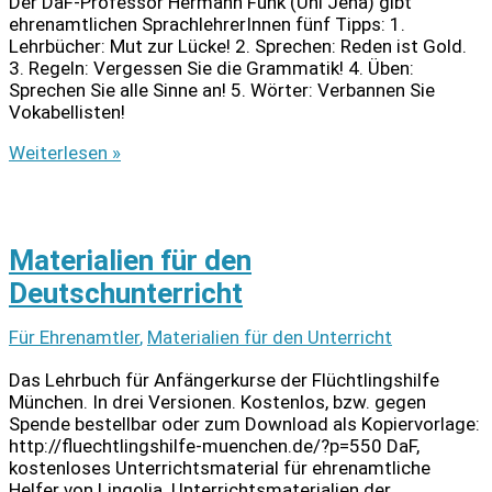
Der DaF-Professor Hermann Funk (Uni Jena) gibt
ehrenamtlichen SprachlehrerInnen fünf Tipps: 1.
Lehrbücher: Mut zur Lücke! 2. Sprechen: Reden ist Gold.
3. Regeln: Vergessen Sie die Grammatik! 4. Üben:
Sprechen Sie alle Sinne an! 5. Wörter: Verbannen Sie
Vokabellisten!
Deutsch
Weiterlesen »
lernt
man
nur
durch
Materialien für den
Sprechen
Deutschunterricht
Für Ehrenamtler
,
Materialien für den Unterricht
Das Lehrbuch für Anfängerkurse der Flüchtlingshilfe
München. In drei Versionen. Kostenlos, bzw. gegen
Spende bestellbar oder zum Download als Kopiervorlage:
http://fluechtlingshilfe-muenchen.de/?p=550 DaF,
kostenloses Unterrichtsmaterial für ehrenamtliche
Helfer von Lingolia Unterrichtsmaterialien der