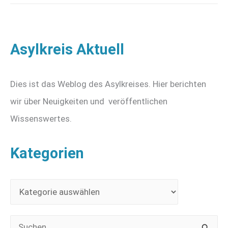
Kuchenspenden
erbeten!
Asylkreis Aktuell
Dies ist das Weblog des Asylkreises. Hier berichten
wir über Neuigkeiten und veröffentlichen
Wissenswertes.
Kategorien
K
a
t
S