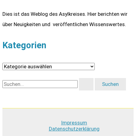
Dies ist das Weblog des Asylkreises. Hier berichten wir
über Neuigkeiten und veröffentlichen Wissenswertes.
Kategorien
K
a
S
t
u
e
c
g
h
o
Impressum
e
r
Datenschutzerklärung
n