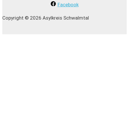
i
Facebook
n
e
Copyright © 2026 Asylkreis Schwalmtal
a
n
c
h
: