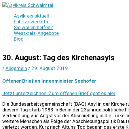
Zum
Inhalt
Asylkreis aktuell
springen
Fahrradwerkstatt
Sie wollen helfen?
Westkreis-Angebote
Blog
30. August: Tag des Kirchenasyls
/
Allgemein
/
29. August 2019
Offener Brief an Innenminister Seehofer
Jetzt unterzeichnen: Zum offenen Brief geht es hier
Die Bundesarbeitsgemeinschaft (BAG) Asyl in der Kirche r
diesem Tag starb 1983 in Berlin der 23jährige politische F
Verhandlung aus Angst vor der Abschiebung in die Türkei 
weitere Menschen als Folge der Abschiebungspolitik Deut
verletzt worden. Kurz nach Altuns Tod begann das erste Ki