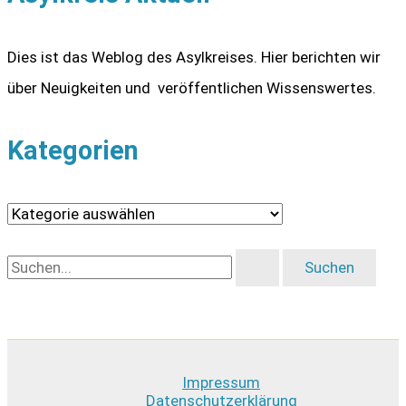
Dies ist das Weblog des Asylkreises. Hier berichten wir
über Neuigkeiten und veröffentlichen Wissenswertes.
Kategorien
K
a
S
t
u
e
c
g
h
o
Impressum
e
r
Datenschutzerklärung