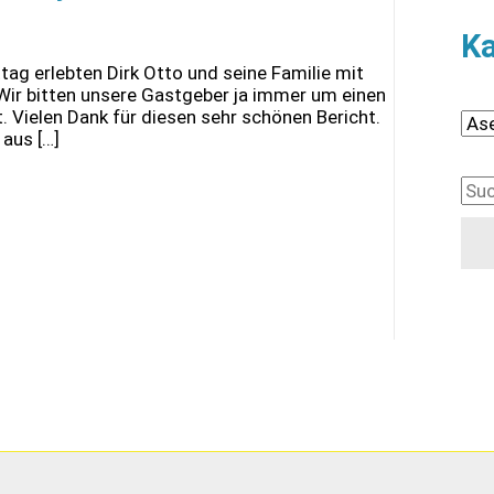
Ka
ag erlebten Dirk Otto und seine Familie mit
Wir bitten unsere Gastgeber ja immer um einen
t. Vielen Dank für diesen sehr schönen Bericht.
K
aus […]
a
S
t
u
e
c
g
h
o
e
r
n
i
n
e
a
n
c