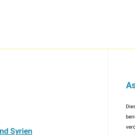
As
Die
ber
ver
nd Syrien