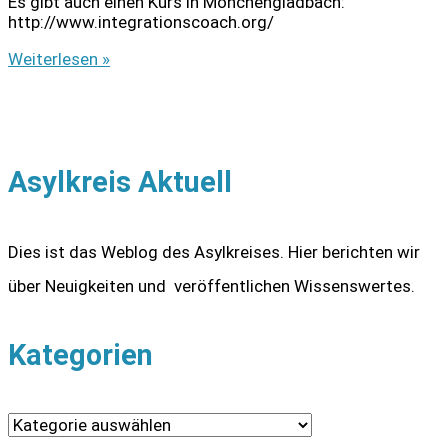
Es gibt auch einen Kurs in Mönchengladbach:
http://www.integrationscoach.org/
Kostenlose
Weiterlesen »
Ausbildung
zum
Integrationscoach
Asylkreis Aktuell
Dies ist das Weblog des Asylkreises. Hier berichten wir
über Neuigkeiten und veröffentlichen Wissenswertes.
Kategorien
K