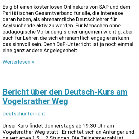
Es gibt einen kostenlosen Onlinekurs von SAP und dem
Paritätischen Gesamtverband für alle, die Interesse
daran haben, als ehrenamtliche Deutschlehrer für
Asylsuchende aktiv zu werden. Für Menschen ohne
pädagogische Vorbildung sicher ungemein wichtig, aber
auch für Lehrer, die sich ehrenamtlich engagieren kann
das sinnvoll sein. Denn DaF-Unterricht ist ja noch einmal
eine ganz andere Angelegenheit
Kostenloser
Weiterlesen »
Online-
Kurs
für
Ehrenamtler:
Bericht über den Deutsch-Kurs am
DaF
lehren
Vogelsrather Weg
Deutschunterricht
Unser Kurs findet donnerstags ab 19.30 Uhr am
Vogelsrather Weg statt. Er richtet sich an Anfänger und
dauert etwa 1,5 – 2 Stunden. Die Teilnehmerzahl ist