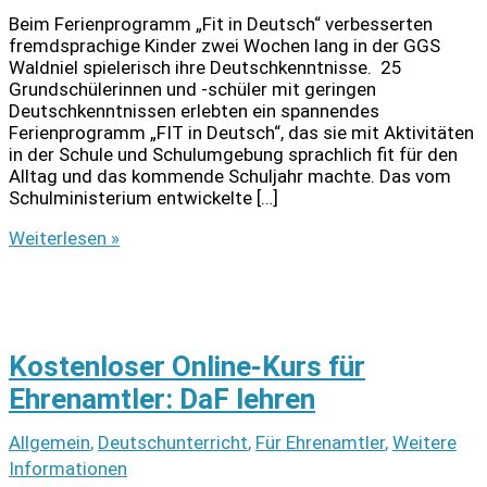
Beim Ferienprogramm „Fit in Deutsch“ verbesserten
fremdsprachige Kinder zwei Wochen lang in der GGS
Waldniel spielerisch ihre Deutschkenntnisse. 25
Grundschülerinnen und -schüler mit geringen
Deutschkenntnissen erlebten ein spannendes
Ferienprogramm „FIT in Deutsch“, das sie mit Aktivitäten
in der Schule und Schulumgebung sprachlich fit für den
Alltag und das kommende Schuljahr machte. Das vom
Schulministerium entwickelte […]
So
Weiterlesen »
war’s:
Ferienprogramm
„Fit
in
Deutsch“
Kostenloser Online-Kurs für
in
Waldniel
Ehrenamtler: DaF lehren
Allgemein
,
Deutschunterricht
,
Für Ehrenamtler
,
Weitere
Informationen