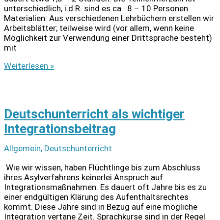
unterschiedlich, i.d.R. sind es ca. 8 – 10 Personen.
Materialien: Aus verschiedenen Lehrbüchern erstellen wir
Arbeitsblätter; teilweise wird (vor allem, wenn keine
Möglichkeit zur Verwendung einer Drittsprache besteht)
mit
Bericht
Weiterlesen »
über
den
Deutsch-
Kurs
Deutschunterricht als wichtiger
am
Vogelsrather
Integrationsbeitrag
Weg
Allgemein
,
Deutschunterricht
Wie wir wissen, haben Flüchtlinge bis zum Abschluss
ihres Asylverfahrens keinerlei Anspruch auf
Integrationsmaßnahmen. Es dauert oft Jahre bis es zu
einer endgültigen Klärung des Aufenthaltsrechtes
kommt. Diese Jahre sind in Bezug auf eine mögliche
Integration vertane Zeit. Sprachkurse sind in der Regel