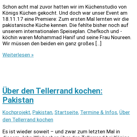
Schon acht mal zuvor hatten wir im Küchenstudio von
Königs Küchen gekocht. Und doch war unser Event am
18.11.17 eine Premiere: Zum ersten Mal lernten wir die
pakistanische Küche kennen. Die fehlte bisher noch auf
unserem internationalen Speiseplan. Chefkoch und -
köchin waren Mohammad Hanif und seine Frau Noureen.
Wir müssen den beiden ein ganz großes […]
Über
Weiterlesen »
den
Tellerrand
kochen:
Pakistan
Über den Tellerrand kochen:
Pakistan
Kochprojekt
,
Pakistan
,
Startseite
,
Termine & Infos
,
Über
den Tellerrand kochen
Es ist wieder soweit – und zwar zum letzten Mal in