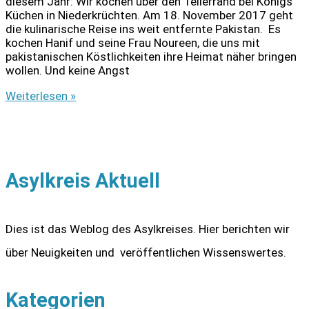
diesem Jahr: Wir kochen über den Tellerrand bei Königs
Küchen in Niederkrüchten. Am 18. November 2017 geht
die kulinarische Reise ins weit entfernte Pakistan. Es
kochen Hanif und seine Frau Noureen, die uns mit
pakistanischen Köstlichkeiten ihre Heimat näher bringen
wollen. Und keine Angst
Über
Weiterlesen »
den
Tellerrand
kochen:
Pakistan
Asylkreis Aktuell
Dies ist das Weblog des Asylkreises. Hier berichten wir
über Neuigkeiten und veröffentlichen Wissenswertes.
Kategorien