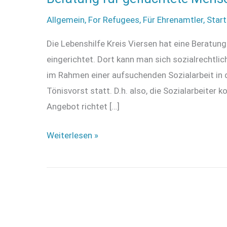
Allgemein
,
For Refugees
,
Für Ehrenamtler
,
Start
Die Lebenshilfe Kreis Viersen hat eine Beratun
eingerichtet. Dort kann man sich sozialrechtlic
im Rahmen einer aufsuchenden Sozialarbeit in 
Tönisvorst statt. D.h. also, die Sozialarbeite
Angebot richtet […]
Beratung
Weiterlesen »
für
geflüchtete
Menschen
mit
Behinderung