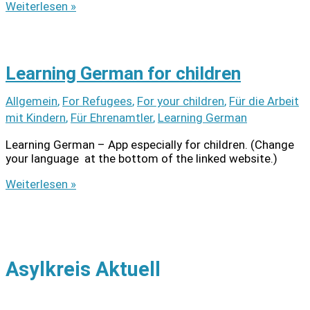
Pixi-
Weiterlesen »
Bücher
für
Kinder
–
Learning German for children
nice
books
Allgemein
,
For Refugees
,
For your children
,
Für die Arbeit
for
children
mit Kindern
,
Für Ehrenamtler
,
Learning German
Learning German – App especially for children. (Change
your language at the bottom of the linked website.)
Learning
Weiterlesen »
German
for
children
Asylkreis Aktuell