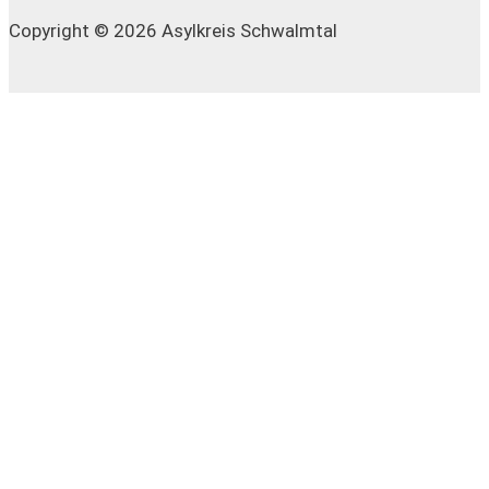
e
Copyright © 2026 Asylkreis Schwalmtal
a
n
c
h
: