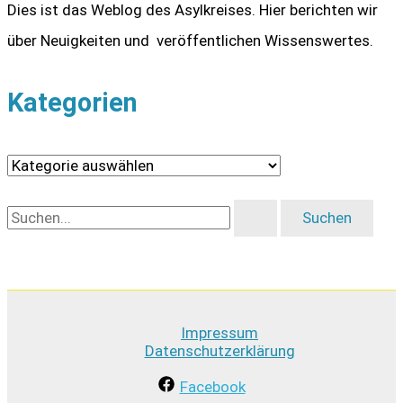
Dies ist das Weblog des Asylkreises. Hier berichten wir
über Neuigkeiten und veröffentlichen Wissenswertes.
Kategorien
K
a
S
t
u
e
c
g
h
o
Impressum
e
r
Datenschutzerklärung
n
i
Facebook
n