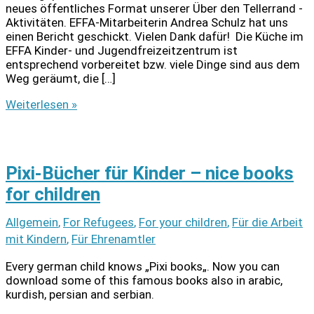
neues öffentliches Format unserer Über den Tellerrand -
Aktivitäten. EFFA-Mitarbeiterin Andrea Schulz hat uns
einen Bericht geschickt. Vielen Dank dafür! Die Küche im
EFFA Kinder- und Jugendfreizeitzentrum ist
entsprechend vorbereitet bzw. viele Dinge sind aus dem
Weg geräumt, die […]
Über
Weiterlesen »
den
Tellerrand:
Kochen
im
Pixi-Bücher für Kinder – nice books
Effa
for children
Allgemein
,
For Refugees
,
For your children
,
Für die Arbeit
mit Kindern
,
Für Ehrenamtler
Every german child knows „Pixi books„. Now you can
download some of this famous books also in arabic,
kurdish, persian and serbian.