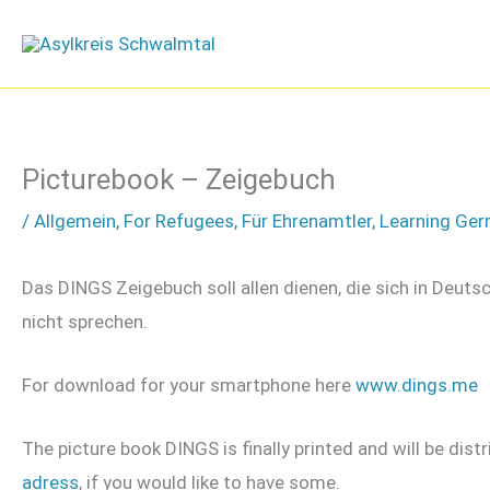
Zum
Inhalt
springen
Picturebook – Zeigebuch
/
Allgemein
,
For Refugees
,
Für Ehrenamtler
,
Learning Ge
Das DINGS Zeigebuch soll allen dienen, die sich in Deu
nicht sprechen.
For download for your smartphone here
www.dings.me
The picture book DINGS is finally printed and will be dist
adress
, if you would like to have some.