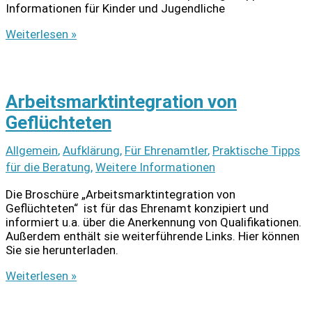
Informationen für Kinder und Jugendliche
Infos
Weiterlesen »
zum
Schwimmunterricht
in
vielen
Arbeitsmarktintegration von
Sprachen
Geflüchteten
Allgemein
,
Aufklärung
,
Für Ehrenamtler
,
Praktische Tipps
für die Beratung
,
Weitere Informationen
Die Broschüre „Arbeitsmarktintegration von
Geflüchteten“ ist für das Ehrenamt konzipiert und
informiert u.a. über die Anerkennung von Qualifikationen.
Außerdem enthält sie weiterführende Links. Hier können
Sie sie herunterladen.
Arbeitsmarktintegration
Weiterlesen »
von
Geflüchteten