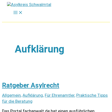
Zum
Inhalt
springen
Aufklärung
Ratgeber Asylrecht
Allgemein
,
Aufklärung
,
Für Ehrenamtler
,
Praktische Tipps
für die Beratung
Das Portal fachanwalt.de hat einen ausführlichen