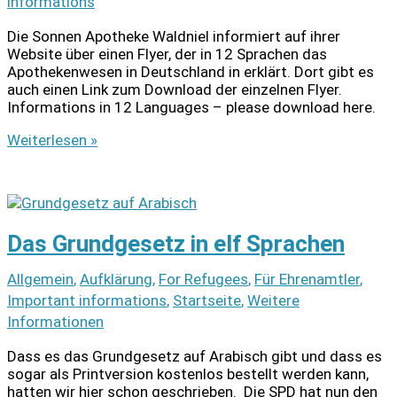
informations
Die Sonnen Apotheke Waldniel informiert auf ihrer
Website über einen Flyer, der in 12 Sprachen das
Apothekenwesen in Deutschland in erklärt. Dort gibt es
auch einen Link zum Download der einzelnen Flyer.
Informations in 12 Languages – please download here.
Information
Weiterlesen »
for
migrants
–
medication
in
Das Grundgesetz in elf Sprachen
Germany
Allgemein
,
Aufklärung
,
For Refugees
,
Für Ehrenamtler
,
Important informations
,
Startseite
,
Weitere
Informationen
Dass es das Grundgesetz auf Arabisch gibt und dass es
sogar als Printversion kostenlos bestellt werden kann,
hatten wir hier schon geschrieben. Die SPD hat nun den