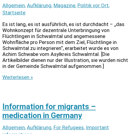
Allgemein
,
Aufklärung
,
Magazine
,
Politik vor Ort
,
Startseite
Es ist lang, es ist ausführlich, es ist durchdacht – „das
Wohnkonzept für dezentrale Unterbringung von
Flüchtlingen in Schwalmtal und angemessene
Wohnfläche pro Person mit dem Ziel, Flüchtlinge in
Schwalmtal zu integrieren“, erarbeitet wurde es von
Achim Schwabe vom Asylkreis Schwalmtal. [Die
Artikelbilder dienen nur der Illustration, sie wurden nicht
in der Gemeinde Schwalmtal aufgenommen.]
Wohnkonzept
Weiterlesen »
für
die
dezentrale
Unterbringung
Information for migrants –
in
Schwalmtal
medication in Germany
Allgemein
,
Aufklärung
,
For Refugees
,
Important