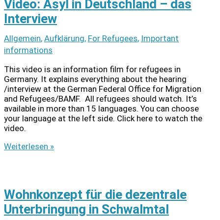
Video: Asyl in Deutschland – das
Interview
Allgemein
,
Aufklärung
,
For Refugees
,
Important
informations
This video is an information film for refugees in
Germany. It explains everything about the hearing
/interview at the German Federal Office for Migration
and Refugees/BAMF. All refugees should watch. It’s
available in more than 15 languages. You can choose
your language at the left side. Click here to watch the
video.
Video:
Weiterlesen »
Asyl
in
Deutschland
–
Wohnkonzept für die dezentrale
das
Interview
Unterbringung in Schwalmtal