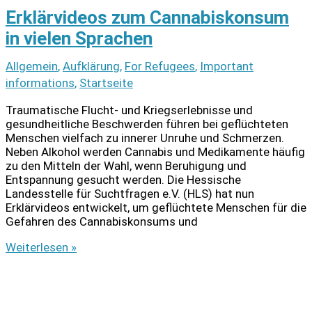
Rückkehr
Erklärvideos zum Cannabiskonsum
in vielen Sprachen
Allgemein
,
Aufklärung
,
For Refugees
,
Important
informations
,
Startseite
Traumatische Flucht- und Kriegserlebnisse und
gesundheitliche Beschwerden führen bei geflüchteten
Menschen vielfach zu innerer Unruhe und Schmerzen.
Neben Alkohol werden Cannabis und Medikamente häufig
zu den Mitteln der Wahl, wenn Beruhigung und
Entspannung gesucht werden. Die Hessische
Landesstelle für Suchtfragen e.V. (HLS) hat nun
Erklärvideos entwickelt, um geflüchtete Menschen für die
Gefahren des Cannabiskonsums und
Erklärvideos
Weiterlesen »
zum
Cannabiskonsum
in
vielen